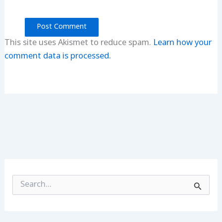
This site uses Akismet to reduce spam.
Learn how your
comment data is processed.
S
e
a
r
c