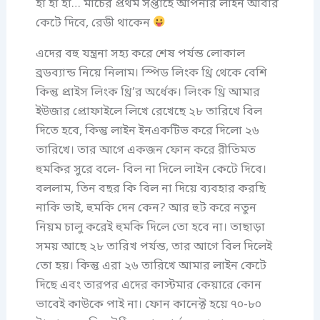
হা হা হা… মার্চের প্রথম সপ্তাহে আপনার লাইন আবার
কেটে দিবে, রেডী থাকেন
এদের বহু যন্ত্রনা সহ্য করে শেষ পর্যন্ত লোকাল
ব্রডব্যান্ড নিয়ে নিলাম। স্পিড লিংক থ্রি থেকে বেশি
কিন্তু প্রাইস লিংক থ্রি’র অর্ধেক। লিংক থ্রি আমার
ইউজার প্রোফাইলে লিখে রেখেছে ২৮ তারিখে বিল
দিতে হবে, কিন্তু লাইন ইনএকটিভ করে দিলো ২৬
তারিখে। তার আগে একজন ফোন করে রীতিমত
হুমকির সুরে বলে- বিল না দিলে লাইন কেটে দিবে।
বললাম, তিন বছর কি বিল না দিয়ে ব্যবহার করছি
নাকি ভাই, হুমকি দেন কেন? আর হুট করে নতুন
নিয়ম চালু করেই হুমকি দিলে তো হবে না। তাছাড়া
সময় আছে ২৮ তারিখ পর্যন্ত, তার আগে বিল দিলেই
তো হয়। কিন্তু এরা ২৬ তারিখে আমার লাইন কেটে
দিছে এবং তারপর এদের কাস্টমার কেয়ারে কোন
ভাবেই কাউকে পাই না। ফোন কানেক্ট হয়ে ৭০-৮০