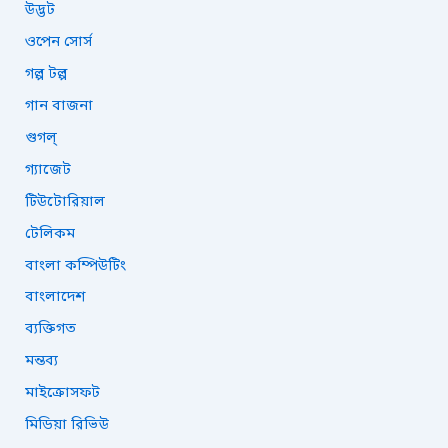
উদ্ভট
ওপেন সোর্স
গল্প টল্প
গান বাজনা
গুগল্
গ্যাজেট
টিউটোরিয়াল
টেলিকম
বাংলা কম্পিউটিং
বাংলাদেশ
ব্যক্তিগত
মন্তব্য
মাইক্রোসফট
মিডিয়া রিভিউ