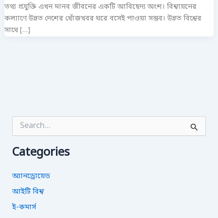
তথ্য প্রযুক্তি এখন মানব জীবনের একটি আবিছেদ্য অংশ। বিশ্বায়নের
কল্যাণে উন্নত দেশের খোঁজখবর ঘরে বসেই পাওয়া সম্ভব। উন্নত বিশ্বের
সাথে […]
S
e
a
Categories
r
c
h
অ্যানড্রোয়েড
f
o
আইটি বিশ্ব
r
ই-কমার্স
: