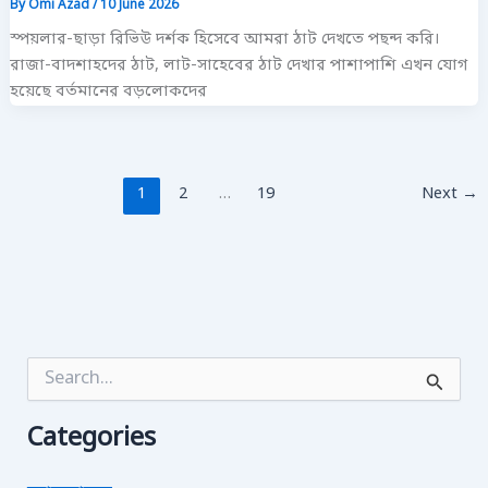
By
Omi Azad
/
10 June 2026
স্পয়লার-ছাড়া রিভিউ দর্শক হিসেবে আমরা ঠাট দেখতে পছন্দ করি।
রাজা-বাদশাহদের ঠাট, লাট-সাহেবের ঠাট দেখার পাশাপাশি এখন যোগ
হয়েছে বর্তমানের বড়লোকদের
1
2
…
19
Next
→
S
e
a
Categories
r
c
h