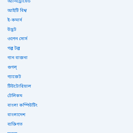
অ্যানড্রোয়েড
f
o
আইটি বিশ্ব
r
ই-কমার্স
:
উদ্ভট
ওপেন সোর্স
গল্প টল্প
গান বাজনা
গুগল্
গ্যাজেট
টিউটোরিয়াল
টেলিকম
বাংলা কম্পিউটিং
বাংলাদেশ
ব্যক্তিগত