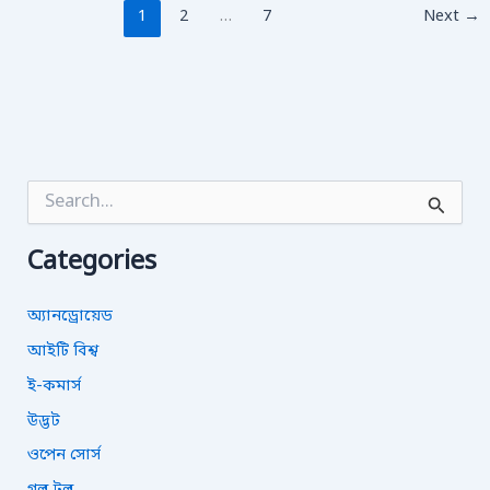
1
2
…
7
Next
→
S
e
a
Categories
r
c
h
অ্যানড্রোয়েড
f
o
আইটি বিশ্ব
r
ই-কমার্স
:
উদ্ভট
ওপেন সোর্স