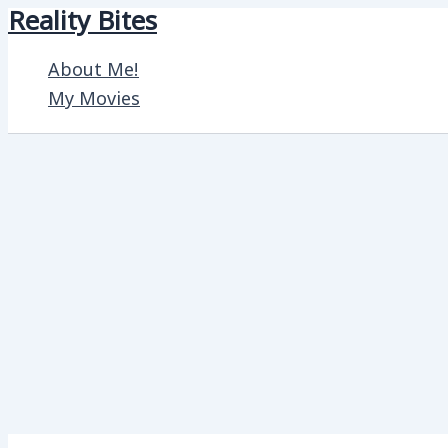
Reality Bites
Skip
to
About Me!
content
My Movies