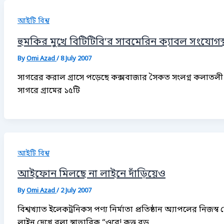
আইটি বিশ্ব
হুমকির মুখে বিটিটিবি’র সাবমেরিন ক্যাবল সংযোগস
By
Omi Azad
/
8 July 2007
সাগরের করাল গ্রাসে পড়েছে কক্সবাজার সৈকত সংলগ্ন কলাতলী গ্
সাগরে গ্রামের ১৫টি
আইটি বিশ্ব
আইফোন মিলছে না লাইনে দাঁড়িয়েও
By
Omi Azad
/
2 July 2007
বিশ্বখ্যাত ইলেকট্রনিকস পণ্য নির্মাতা প্রতিষ্ঠান অ্যাপলের নিজ
লাইন দেখে বলা স্বাভাবিক “ওরে! কত্ত বড়