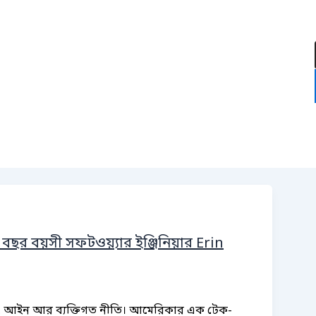
:
৪ বছর বয়সী সফটওয়্যার ইঞ্জিনিয়ার Erin
ো ধর্ম, আইন আর ব্যক্তিগত নীতি। আমেরিকার এক টেক-