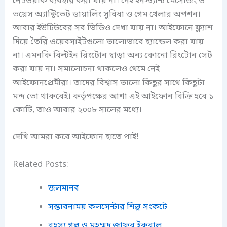
নেটওয়ার্ক ব্যবহার করা যায় না। নেই ইনস্ট্যান্ট মেসেজিং ও
ভয়েস অ্যাক্টিভেট ডায়ালিং সুবিধা ও গেম খেলার অপশন।
আবার ইউটিউবের সব ভিডিও দেখা যায় না। আইফোনে ফ্ল্যাশ
দিয়ে তৈরি ওয়েবসাইটগুলো ভালোভাবে হ্যান্ডেল করা যায়
না। এমনকি বিল্টইন রিংটোন ছাড়া অন্য কোনো রিংটোন সেট
করা যায় না। সমালোচনা থাকলেও থেমে নেই
আইফোনপ্রেমীরা। তাদের বিশ্বাস ভালো কিছুর সাথে কিছুটা
মন্দ তো থাকবেই। কর্তৃপক্ষের আশা এই আইফোন বিক্রি হবে ১
কোটি, তাও আবার ২০০৮ সালের মধ্যে।
দেখি আমরা কবে আইফোন হাতে পাই!
Related Posts:
জলমানব
সম্ভাবনাময় কলসেন্টার শিল্প সংকটে
রহস্য গল্প ও মুহম্মদ জাফর ইকবাল