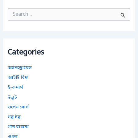
S
e
a
r
c
h
f
Categories
o
r
:
অ্যানড্রোয়েড
আইটি বিশ্ব
ই-কমার্স
উদ্ভট
ওপেন সোর্স
গল্প টল্প
গান বাজনা
গুগল্