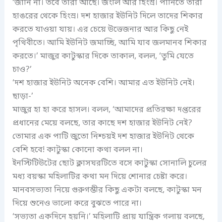
‘জানি না। তবে তারা আছে। জংলি আর হিংস্র। পানিতে তারা
হাঙরের থেকে হিংস্র। দশ হাজার ইউনিট দিলে তাদের শিকার
করতে যাওয়া যায়। এর চেয়ে উত্তেজনার আর কিছু নেই
পৃথিবীতে। আমি ইউনিট জমাচ্ছি, আমি যাব জলমানব শিকার
করতে।’ মাজুর কাটুস্কার দিকে তাকাল, বলল, ‘তুমি যেতে
চাও?’
‘দশ হাজার ইউনিট অনেক বেশি। আমার এত ইউনিট নেই।
ছাড়া-’
মাজুর হা হা করে হাসল। বলল, ‘আমাদের প্রতিরক্ষা দপ্তরের
প্রধানের মেয়ে বলছে, তার কাছে দশ হাজার ইউনিট নেই?
তোমার এক পাটি জুতো নিশ্চয়ই দশ হাজার ইউনিট থেকে
বেশি হবে! কাটুস্কা কোনো কথা বলল না।
ইনস্টিটিউটের ছোট ক্লাসঘরটিতে বসে কাটুস্কা সোনালি চুলের
মধ্য বয়স্কা মহিলাটির কথা মন দিয়ে শোনার চেষ্টা করে।
মানবসভ্যতা নিয়ে গুরুগম্ভীর কিছু একটা বলছে, কাটুস্কা মন
দিয়ে শুনেও ভালো করে বুঝতে পারে না।
‘সভ্যতা একদিনে হয়নি।’ মহিলাটি প্রায় যান্ত্রিক গলায় বলছে,