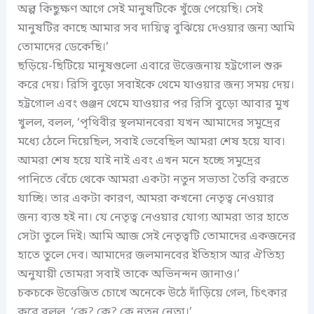
অল্প কিছুক্ষণ আগে সেই মানুষটিকে খুঁজে পেয়েছি। সেই
মানুষটির কাছে আমার সব দায়িত্ব বুঝিয়ে দেওয়ার জন্য আমি
তোমাদের ডেকেছি।’
ছড়িয়ে-ছিটিয়ে মানুষগুলো এবারে উত্তেজনায় হট্টগোল শুরু
করে দেয়। রিসি বুড়ো সবাইকে থেমে যাওয়ার জন্য সময় দেয়।
হট্টগোল এবং গুঞ্জন থেমে যাওয়ার পর রিসি বুড়ো আবার মুখ
খুলল, বলল, ‘পৃথিবীর স্থলমানবেরা যখন আমাদের সমুদ্রের
মধ্যে ঠেলে দিয়েছিল, সবাই ভেবেছিল আমরা শেষ হয়ে যাব।
আমরা শেষ হয়ে যাই নাই এবং এখন মনে হচ্ছে সমুদ্রের
পানিতে বেঁচে থেকে আমরা একটা নতুন সভ্যতা তৈরি করতে
যাচ্ছি। তার একটা কারণ, আমরা কখনো নেতৃত্ব নেওয়ার
জন্য ব্যস্ত হই না। যে নেতৃত্ব নেওয়ার যোগ্য আমরা তার হাতে
সেটা তুলে দিই। আমি আজ সেই নেতৃত্বটি তোমাদের একজনের
হাতে তুলে দেব। আমাদের জলমানবের ইতিহাস আর ঐতিহ্য
অনুযায়ী তোমরা সবাই তাকে অভিনন্দন জানাও।’
চকচকে উত্তেজিত চোখে অনেকে উঠে দাঁড়িয়ে গেল, চিৎকার
করে বলল, ‘কে? কে? কে নতুন নেতা।’