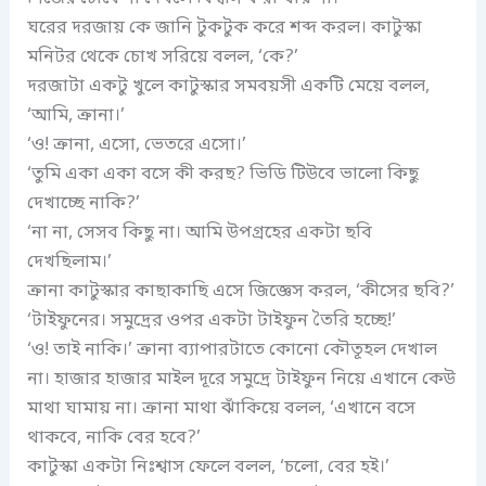
ঘরের দরজায় কে জানি টুকটুক করে শব্দ করল। কাটুস্কা
মনিটর থেকে চোখ সরিয়ে বলল, ‘কে?’
দরজাটা একটু খুলে কাটুস্কার সমবয়সী একটি মেয়ে বলল,
‘আমি, ক্রানা।’
‘ও! ক্রানা, এসো, ভেতরে এসো।’
‘তুমি একা একা বসে কী করছ? ভিডি টিউবে ভালো কিছু
দেখাচ্ছে নাকি?’
‘না না, সেসব কিছু না। আমি উপগ্রহের একটা ছবি
দেখছিলাম।’
ক্রানা কাটুস্কার কাছাকাছি এসে জিজ্ঞেস করল, ‘কীসের ছবি?’
‘টাইফুনের। সমুদ্রের ওপর একটা টাইফুন তৈরি হচ্ছে!’
‘ও! তাই নাকি।’ ক্রানা ব্যাপারটাতে কোনো কৌতূহল দেখাল
না। হাজার হাজার মাইল দূরে সমুদ্রে টাইফুন নিয়ে এখানে কেউ
মাথা ঘামায় না। ক্রানা মাথা ঝাঁকিয়ে বলল, ‘এখানে বসে
থাকবে, নাকি বের হবে?’
কাটুস্কা একটা নিঃশ্বাস ফেলে বলল, ‘চলো, বের হই।’