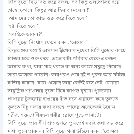
রিসি বুড়ো বিড় বিড় করে বলল, ‘সব কিছু ওলটপালট হয়ে
গেছে। কোনো কিছুর আর হিসাব মেলে না!’
‘আমাদের তো কাজ শুরু করে দিতে হবে।’
‘হ্যাঁ, দিতে হবে।’
‘সবাইকে ডাকব?’
রিসি বুড়ো নিঃশ্বাস ফেলে বলল, ‘ডাকো।’
কিছুক্ষণের মধ্যেই ভাসমান দ্বীপের মানুষেরা রিসি বুড়োর কাছে
হাজির হতে শুরু করে। প্রত্যেকটা পরিবার থেকে একজন
আসার কথা, যারা মাছ ধরতে বা অন্য কাজে সমুদ্রে গিয়েছে
তারা আসতে পারেনি। তারপরও প্রায় দুই শ পুরুষ আর মহিলা
হাজির হয়েছে। যারা এসেছে তারা কেউই বসে নেই, মেয়েরা
সামুদ্রিক শ্যাওলার সুতো দিয়ে কাপড় বুনছে। পুরুষেরা
পাথরের টুকরোয় হাঙরের দাঁত ঘষে ধারালো করে তুলতে
তুলতে নিচু গলায় কথা বলছে। তাদের অনেকেরই উদোম
শরীর, শক্ত পেশিবহুল শরীর, রোদে পুড়ে তামাটে।
রিসি বুড়ো তার শীর্ণ হাত ওপরে তুলতেই সবাই কথা বন্ধ করে
মাথা তুলে তাকাল। রিসি বুড়ো গলা উঁচিয়ে বলল, ‘তোমরা