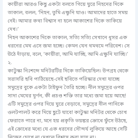
কায়ীরা আরও কিছু একটা বলতে গিয়ে ঘুরে নিহনের দিকে
তাকাল, বলল, ‘নিহন, তুমি এক্ষুনি যাও। আমাদের হাতে সময়
নেই। আমার কথা বিশ্বাস না হলে আকাশের দিকে তাকিয়ে
দেখ।’
নিহন আকাশের দিকে তাকাল, সত্যি সত্যি সেখানে ধূসর এক
ধরনের মেঘ এসে জমা হচ্ছে। কেমন যেন থমথমে পরিবেশ। সে
উঠে দাঁড়ায়, বলে, ‘কায়ীরা, আমি যাচ্ছি, আমি এক্ষুনি যাচ্ছি।’
২.
কাটুস্কা নিঃশব্দে মনিটরটির দিকে তাকিয়েছিল। উপগ্রহ থেকে
সরাসরি ছবি পাঠিয়েছে-সেই ছবিতে পরিস্কার দেখা যাচ্ছে
সমুদ্রের বুকে একটা টাইফুন তৈরি হচ্ছে। নীল সমুদ্রের ওপর
সাদা মেঘের ঘূর্ণন, কী প্রচণ্ড শক্তি তার মধ্যে জমা হয়ে আছে!
এটি সমুদ্রের ওপর দিয়ে ঘুরে বেড়াবে, সমুদ্রের নীল পানিকে
ওলটপালট করে দিয়ে ছুটে যাবে! কাটুস্কা মনিটর থেকে চোখ
ফেরাতে পারে না, মনে হয় প্রকৃতি ভয়ঙ্কর ক্রোধে ফুঁসে উঠছে,
এই ক্রোধের মধ্যে যে এক ধরনের সৌন্দর্য লুকিয়ে আছে সেটি
নিজের চোখে না দেখলে বিশ্বাস করা যায় না।