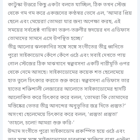
কাটুস্কা উত্তরে কিছু একটা বলতে যাচ্ছিল, ঠিক তখন স্টেজ
থেকে গম গম করে একজনের কণ্ঠস্বর ভেসে এল, ‘আমার প্রিয়
ছেলে এবং মেয়েরা! তোমরা যার জন্য অপেক্ষা করছ, এই
সময়ের সর্বশ্রেষ্ঠ গায়িকা তরুণ-তরুণীর হৃদয়ের ধন এডিফাস
তোমাদের সামনে এসে উপস্থিত হচ্ছে।’
তীব্র আলোর ঝলকানির সঙ্গে সঙ্গে সংগীতের তীব্র ধ্বনিতে
পুরো সাইকাডোম কেঁপে কেঁপে ওঠে এবং সবাই দেখতে পায়
গোল স্টেজের ঠিক মাঝখানে স্বল্পবসনা একটি নারীমূর্তি ওপর
থেকে নেমে আসছে। সাইকাডোমের কয়েক শত ছেলেমেয়ে
হাত তুলে চিৎকার করতে শুরু করে। স্বল্পবসনা এডিফাস তার
হাতের শক্তিশালী লেজারের আলোতে সাইকাডোমের ছাদটি
আলোকিত করে চিৎকার করে বলল, ‘তোমরা কি তোমাদের
মস্তিষ্কের ভেতর তীব্র আনন্দের অনুভূতির জন্ন দিতে প্রস্তুত?’
অসংখ্য ছেলেমেয়ে চিৎকার করে বলল, ‘প্রস্তুত! প্রস্তুত!’
‘তাহলে, চলো! আমরা শুরু করি-’
উদ্দাম সংগীতে পুরো সাইকাডোম প্রকম্পিত হয়ে ওঠে এবং
তার সঙ্গে সঙ্গে সাইকাডোমের চারপাশে সাজিয়ে রাখা এন্টেনা