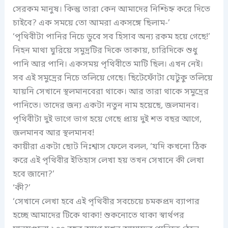
সেরকম মানুষ। কিন্তু তারা কেন আমাদের নিশ্চিহ্ন করে দিতে
চাইবে? এক সময়ে তো আমরা একসঙ্গে ছিলাম-’
‘পৃথিবীটা পানির নিচে ডুবে সব হিসাব অন্য রকম হয়ে গেছে!’
নিহন মাথা ঘুরিয়ে সমুদ্রটির দিকে তাকায়, চারিদিকে শুধু
পানি আর পানি। একসময় পৃথিবীতে মাটি ছিল। এখন নেই।
সব এই সমুদ্রের নিচে তলিয়ে গেছে। ছিটেফোঁটা যেটুকু তলিয়ে
যায়নি সেখানে স্থলমানবেরা থাকে। আর তারা থাকে সমুদ্রের
পানিতে। তাদের জন্য একটা নতুন নাম হয়েছে, জলমানব।
পৃথিবীটা দুই ভাগে ভাগ হয়ে গেছে প্রায় দুই শত বছর আগে,
জলমানব আর স্থলমানব!
কায়ীরা একটা ছোট নিঃশ্বাস ফেলে বলল, ‘যদি কখনো ঠিক
করে এই পৃথিবীর ইতিহাস লেখা হয় তখন সেখানে কী লেখা
হবে জানো?’
‘কী?’
‘সেখানে লেখা হবে এই পৃথিবীর সবচেয়ে চমকপ্রদ ব্যাপার
হচ্ছে আমাদের টিকে থাকা! শুকনোতে থাকা স্বার্থপর