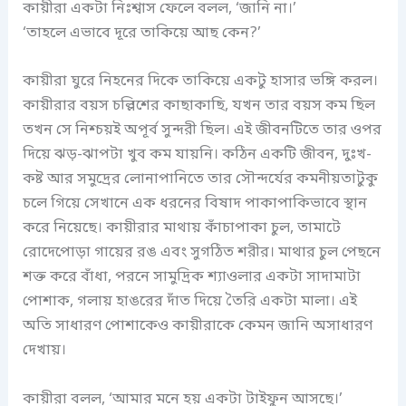
কায়ীরা একটা নিঃশ্বাস ফেলে বলল, ‘জানি না।’
‘তাহলে এভাবে দূরে তাকিয়ে আছ কেন?’
কায়ীরা ঘুরে নিহনের দিকে তাকিয়ে একটু হাসার ভঙ্গি করল।
কায়ীরার বয়স চল্লিশের কাছাকাছি, যখন তার বয়স কম ছিল
তখন সে নিশ্চয়ই অপূর্ব সুন্দরী ছিল। এই জীবনটিতে তার ওপর
দিয়ে ঝড়-ঝাপটা খুব কম যায়নি। কঠিন একটি জীবন, দুঃখ-
কষ্ট আর সমুদ্রের লোনাপানিতে তার সৌন্দর্যের কমনীয়তাটুকু
চলে গিয়ে সেখানে এক ধরনের বিষাদ পাকাপাকিভাবে স্থান
করে নিয়েছে। কায়ীরার মাথায় কাঁচাপাকা চুল, তামাটে
রোদেপোড়া গায়ের রঙ এবং সুগঠিত শরীর। মাথার চুল পেছনে
শক্ত করে বাঁধা, পরনে সামুদ্রিক শ্যাওলার একটা সাদামাটা
পোশাক, গলায় হাঙরের দাঁত দিয়ে তৈরি একটা মালা। এই
অতি সাধারণ পোশাকেও কায়ীরাকে কেমন জানি অসাধারণ
দেখায়।
কায়ীরা বলল, ‘আমার মনে হয় একটা টাইফুন আসছে।’