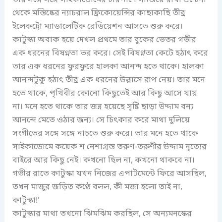
থেকে মস্তিষ্কের ন্যাচরাল ফ্রিকোয়েন্সির কাছাকাছি তীব্র
ইলেকট্রো ম্যাডালেটিক রেডিয়েশন আসতে শুরু করে।
কাটুস্কা অবাক হয়ে দেখল প্রথমে তার বুকের ভেতর গভীর
এক ধরনের বিষণ্নতা ভর করে। সেই বিষণ্নতা কেটে হঠাৎ করে
তার এক ধরনের ফুরফুরে হালকা আনন্দ হতে থাকে। হালকা
আনন্দটুকু হঠাৎ তীব্র এক ধরনের উল্লাসে রূপ নেয়। তার মনে
হতে থাকে, পৃথিবীর কোনো কিছুতেই আর কিছু আসে যায়
না। মনে হতে থাকে তার জন্ন হয়েছে সৃষ্টি ছাড়া উদ্দাম বন্য
আনন্দে মেতে ওঠার জন্য। সে চিৎকার করে মাথা দুলিয়ে
সংগীতের সঙ্গে সঙ্গে নাচতে শুরু করে। তার মনে হতে থাকে
সাইকাডোমে কয়েক শ নেশাগ্রস্ত তরুণ-তরুণীর উদ্দাম নৃত্যের
বাইরে আর কিছু নেই। কখনো ছিল না, কখনো থাকবে না।
গভীর রাতে কাটুস্কা যখন নিজের এপার্টমেন্টে ফিরে আসছিল,
তখন মাজুর জড়িত কণ্ঠে বলল, কী মজা হলো তাই না,
কাটুস্কা!’
কাটুস্কার মাথা তখনো ঝিমঝিম করছিল, সে অন্যমনস্কের