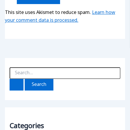
This site uses Akismet to reduce spam.
Learn how
your comment data is processed.
S
e
a
r
c
h
f
o
r
:
Categories