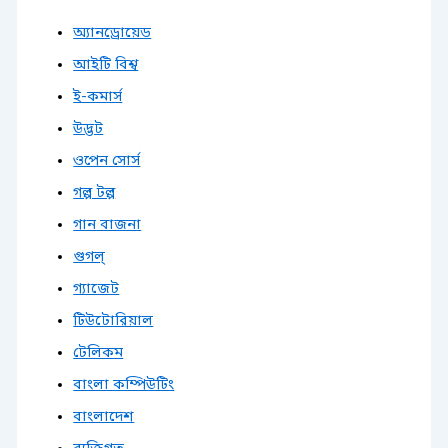
অ্যানড্রোয়েড
আইটি বিশ্ব
ই-কমার্স
উদ্ভট
ওপেন সোর্স
গল্প টল্প
গান বাজনা
গুগল্
গ্যাজেট
টিউটোরিয়াল
টেলিকম
বাংলা কম্পিউটিং
বাংলাদেশ