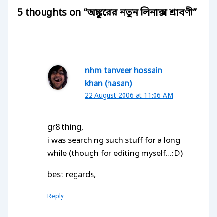
5 thoughts on “অঙ্কুরের নতুন লিনাক্স শ্রাবণী”
nhm tanveer hossain
khan (hasan)
22 August 2006 at 11:06 AM
gr8 thing,
i was searching such stuff for a long
while (though for editing myself…:D)
best regards,
Reply