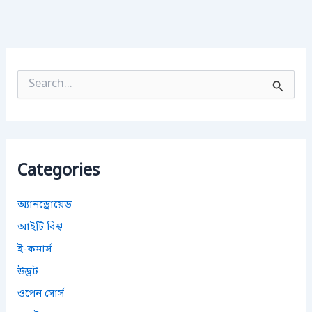
S
e
a
r
c
h
f
Categories
o
r
:
অ্যানড্রোয়েড
আইটি বিশ্ব
ই-কমার্স
উদ্ভট
ওপেন সোর্স