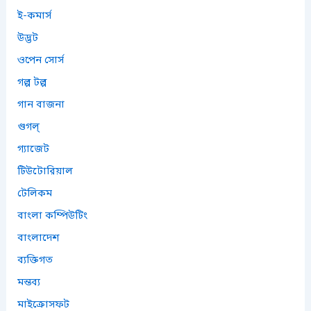
ই-কমার্স
উদ্ভট
ওপেন সোর্স
গল্প টল্প
গান বাজনা
গুগল্
গ্যাজেট
টিউটোরিয়াল
টেলিকম
বাংলা কম্পিউটিং
বাংলাদেশ
ব্যক্তিগত
মন্তব্য
মাইক্রোসফট