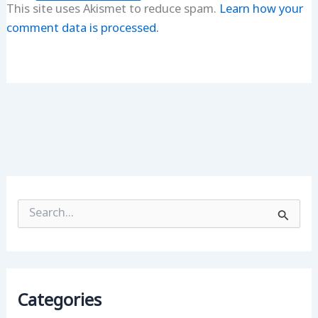
This site uses Akismet to reduce spam.
Learn how your
comment data is processed.
S
e
a
r
c
h
f
Categories
o