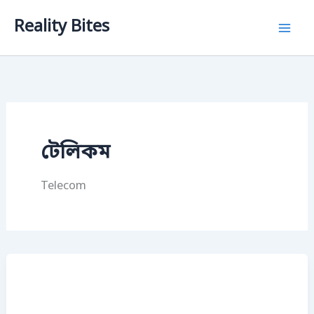
Skip
Reality Bites
to
content
টেলিকম
Telecom