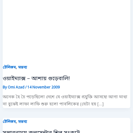
,
টেলিকম
মন্তব্য
ওয়াইম্যাক্স – আশায় গুড়েবালি!
By
Omi Azad
/
14 November 2009
অনেক হৈ চৈ পড়েছিলো দেশে যে ওয়াইম্যাক্স প্রযুক্তি আসছে! আগা মাথা
না বুঝেই লাফা লাফি শুরু হলো পাবলিকের (যেটা হয় […]
,
টেলিকম
মন্তব্য
সম্ভাবনাময় কলসেন্টার শিল্প সংকটে