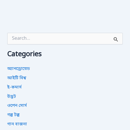
S
e
a
Categories
r
c
h
অ্যানড্রোয়েড
f
o
আইটি বিশ্ব
r
ই-কমার্স
:
উদ্ভট
ওপেন সোর্স
গল্প টল্প
গান বাজনা