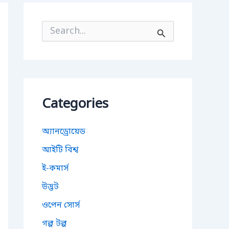
S
e
a
r
c
h
f
o
Categories
r
:
অ্যানড্রোয়েড
আইটি বিশ্ব
ই-কমার্স
উদ্ভট
ওপেন সোর্স
গল্প টল্প