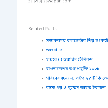
zs [এট] zswapan.com
Related Posts:
সম্ভাবনাময় কলসেন্টার শিল্প সংকট
জলমানব
হায়রে (!) ওয়ারিদ টেলিকম...
বাংলাদেশের তথ্যপ্রযুক্তি ২০০৮
গরিবের জন্য ল্যাপটপ স্বপ্নটি কি ভেঙ
রহস্য গল্প ও মুহম্মদ জাফর ইকবাল