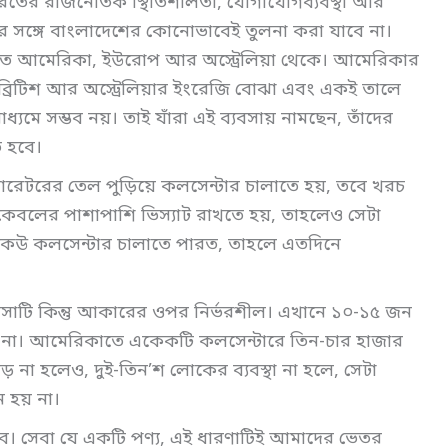
রতের রাজনৈতিক স্থিতিশীলতা, যোগাযোগব্যবস্থা আর
র সঙ্গে বাংলাদেশের কোনোভাবেই তুলনা করা যাবে না।
লত আমেরিকা, ইউরোপ আর অস্ট্রেলিয়া থেকে। আমেরিকার
রিটিশ আর অস্ট্রেলিয়ার ইংরেজি বোঝা এবং একই তালে
ধ্যমে সম্ভব নয়। তাই যাঁরা এই ব্যবসায় নামছেন, তাঁদের
ে হবে।
জেনারেটরের তেল পুড়িয়ে কলসেন্টার চালাতে হয়, তবে খরচ
কেবলের পাশাপাশি ভিস্যাট রাখতে হয়, তাহলেও সেটা
য়ে কেউ কলসেন্টার চালাতে পারত, তাহলে এতদিনে
।
যবসাটি কিন্তু আকারের ওপর নির্ভরশীল। এখানে ১০-১৫ জন
বে না। আমেরিকাতে একেকটি কলসেন্টারে তিন-চার হাজার
া হলেও, দুই-তিন’শ লোকের ব্যবস্থা না হলে, সেটা
 হয় না।
াব। সেবা যে একটি পণ্য, এই ধারণাটিই আমাদের ভেতর