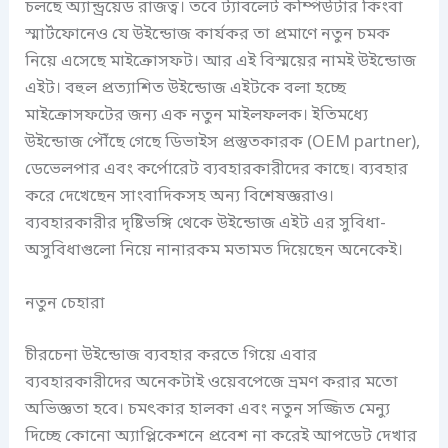
চলছে অ্যান্ড্রয়েড রাজত্ব। তবে ট্যাবলেট কম্পিউটার কিংবা
স্মার্টফোনেও যে উইন্ডোজ কার্যকর তা প্রমাণে নতুন চমক
নিয়ে এসেছে মাইক্রোসফট। আর এই বিস্ময়ের নামই উইন্ডোজ
এইট। বহুল প্রত্যাশিত উইন্ডোজ এইটকে বলা হচ্ছে
মাইক্রোসফটের জন্য এক নতুন মাইলফলক। ইতিমধ্যে
উইন্ডোজ পৌঁছে গেছে ডিভাইস প্রস্তুতকারক (OEM partner),
ডেভেলপার এবং কর্পোরেট ব্যবহারকারীদের কাছে। ব্যবহার
করে দেখেছেন সাংবাদিকসহ অন্য বিশেষজ্ঞরাও।
ব্যবহারকারীর দৃষ্টিভঙ্গি থেকে উইন্ডোজ এইট এর সুবিধা-
অসুবিধাগুলো নিয়ে নানারকম মতামত দিয়েছেন অনেকেই।
নতুন চেহারা
চীরচেনা উইন্ডোজ ব্যবহার করতে গিয়ে এবার
ব্যবহারকারীদের অনেকটাই ওয়েবপেজে ভ্রমণ করার মতো
অভিজ্ঞতা হবে। চমৎকার হালকা এবং নতুন সজ্জিত মেন্যু
দিচ্ছে কোনো অ্যাপ্লিকেশনে প্রবেশ না করেই আপডেট দেখার