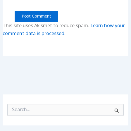
This site uses Akismet to reduce spam.
Learn how your
comment data is processed.
S
e
a
r
c