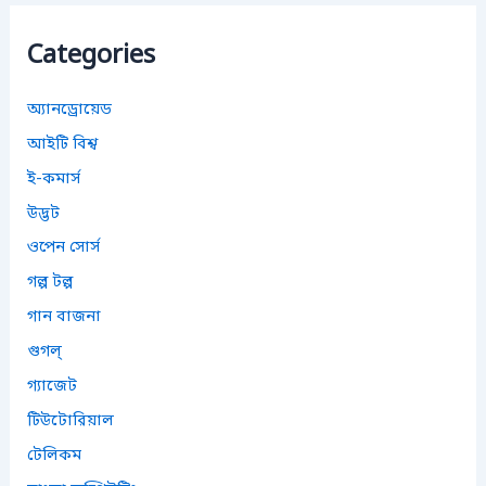
h
f
Categories
o
r
:
অ্যানড্রোয়েড
আইটি বিশ্ব
ই-কমার্স
উদ্ভট
ওপেন সোর্স
গল্প টল্প
গান বাজনা
গুগল্
গ্যাজেট
টিউটোরিয়াল
টেলিকম