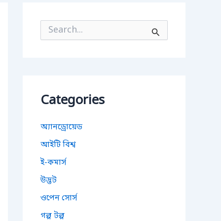
S
e
a
r
c
h
f
o
Categories
r
:
অ্যানড্রোয়েড
আইটি বিশ্ব
ই-কমার্স
উদ্ভট
ওপেন সোর্স
গল্প টল্প