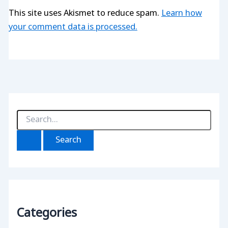
This site uses Akismet to reduce spam.
Learn how
your comment data is processed.
S
e
a
r
c
h
f
o
r
:
Categories