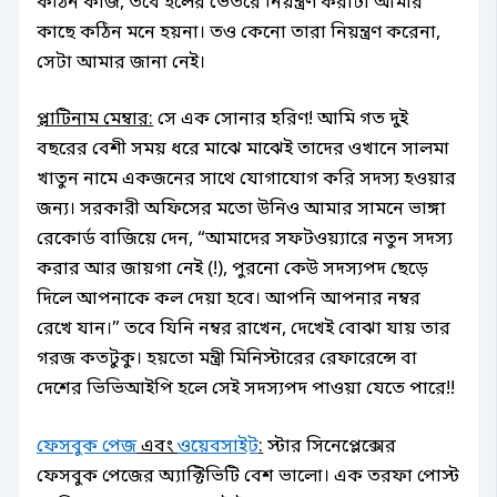
কঠিন কাজ, তবে হলের ভেতরে নিয়ন্ত্রণ করাটা আমার
কাছে কঠিন মনে হয়না। তও কেনো তারা নিয়ন্ত্রণ করেনা,
সেটা আমার জানা নেই।
প্লাটিনাম মেম্বার:
সে এক সোনার হরিণ! আমি গত দুই
বছরের বেশী সময় ধরে মাঝে মাঝেই তাদের ওখানে সালমা
খাতুন নামে একজনের সাথে যোগাযোগ করি সদস্য হওয়ার
জন্য। সরকারী অফিসের মতো উনিও আমার সামনে ভাঙ্গা
রেকোর্ড বাজিয়ে দেন, “আমাদের সফটওয়্যারে নতুন সদস্য
করার আর জায়গা নেই (!), পুরনো কেউ সদস্যপদ ছেড়ে
দিলে আপনাকে কল দেয়া হবে। আপনি আপনার নম্বর
রেখে যান।” তবে যিনি নম্বর রাখেন, দেখেই বোঝা যায় তার
গরজ কতটুকু। হয়তো মন্ত্রী মিনিস্টারের রেফারেন্সে বা
দেশের ভিভিআইপি হলে সেই সদস্যপদ পাওয়া যেতে পারে!!
ফেসবুক পেজ
এবং
ওয়েবসাইট
:
স্টার সিনেপ্লেক্সের
ফেসবুক পেজের অ্যাক্টিভিটি বেশ ভালো। এক তরফা পোস্ট