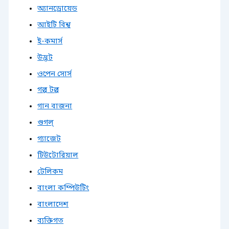
অ্যানড্রোয়েড
আইটি বিশ্ব
ই-কমার্স
উদ্ভট
ওপেন সোর্স
গল্প টল্প
গান বাজনা
গুগল্
গ্যাজেট
টিউটোরিয়াল
টেলিকম
বাংলা কম্পিউটিং
বাংলাদেশ
ব্যক্তিগত