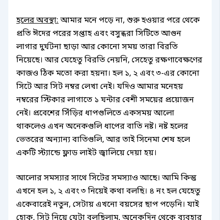
হলের অবস্থা:
আমার মনে পড়ে না, শুরু হওয়ার পরে থেকে
প্রতি ঈদের পরের সপ্তাহ এবং বসুন্ধরা সিটিতে আগুন
লাগার দুর্ঘটনা ছাড়া আর কোনো সময় তারা বিরতি
নিয়েছে। আর যেহেতু বিরতি নেয়নি, সেহেতু রক্ষণাবেক্ষণের
কাজও ঠিক মতো করা হয়না। হল ১, ২ এবং ৩-এর কোনো
সিটে আর সিট নম্বর লেখা নেই। যদিও আমার মনেহয়
নম্বরের স্টিকার লাগাতে ১ ঘন্টার বেশী সময়ের প্রয়োজন
নেই। প্রবেশের সিঁড়ির ধাপগুলিতে একসময় আলো
থাকলেও এখন অনেকগুলি ধাপের বাতি নষ্ট। নষ্ট হলের
ভেতরের অন্যান্য বাতিগুলি, আর তাই সিনেমা শেষ হলে
একটি স্ট্যান্ডে ফ্লাড লাইট জ্বালিয়ে দেয়া হয়।
আলোর সমস্যার সাথে সিটের সমস্যাও আছে। আমি কিন্তু
এখনে হল ১, ২ এবং ৩ নিয়েই কথা বলছি। ৪ নং হল যেহেতু
একেবারেই নতুন, সেটায় এখনো বয়সের ছাপ পড়েনি। যাই
হোক, সিট নিয়ে যেটা বলছিলাম, অনেকদিন থেকে ব্যবহার