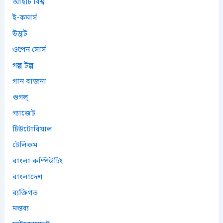
আইটি বিশ্ব
ই-কমার্স
উদ্ভট
ওপেন সোর্স
গল্প টল্প
গান বাজনা
গুগল্
গ্যাজেট
টিউটোরিয়াল
টেলিকম
বাংলা কম্পিউটিং
বাংলাদেশ
ব্যক্তিগত
মন্তব্য