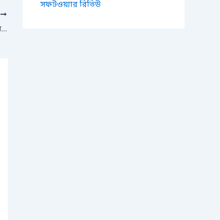
সফটওয়্যার রিভিউ
T
ম…