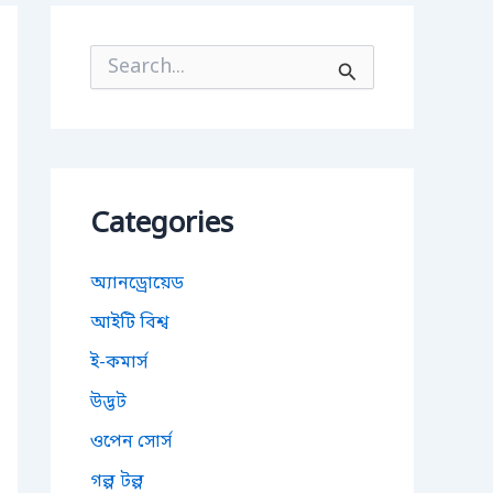
S
e
a
r
c
h
f
o
Categories
r
:
অ্যানড্রোয়েড
আইটি বিশ্ব
ই-কমার্স
উদ্ভট
ওপেন সোর্স
গল্প টল্প