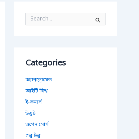
S
e
a
r
c
h
f
o
Categories
r
:
অ্যানড্রোয়েড
আইটি বিশ্ব
ই-কমার্স
উদ্ভট
ওপেন সোর্স
গল্প টল্প