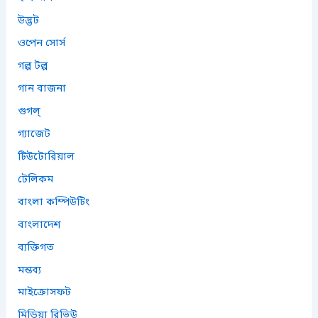
উদ্ভট
ওপেন সোর্স
গল্প টল্প
গান বাজনা
গুগল্
গ্যাজেট
টিউটোরিয়াল
টেলিকম
বাংলা কম্পিউটিং
বাংলাদেশ
ব্যক্তিগত
মন্তব্য
মাইক্রোসফট
মিডিয়া রিভিউ