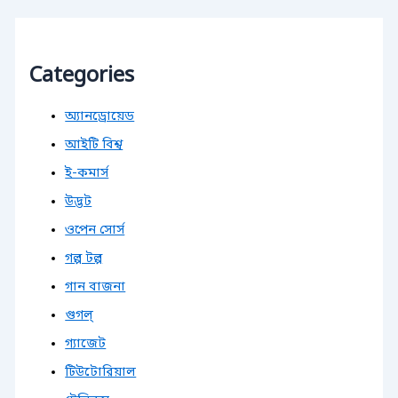
f
o
r
:
Categories
অ্যানড্রোয়েড
আইটি বিশ্ব
ই-কমার্স
উদ্ভট
ওপেন সোর্স
গল্প টল্প
গান বাজনা
গুগল্
গ্যাজেট
টিউটোরিয়াল