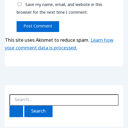
Save my name, email, and website in this
browser for the next time I comment.
This site uses Akismet to reduce spam.
Learn how
your comment data is processed.
S
e
a
r
c
h