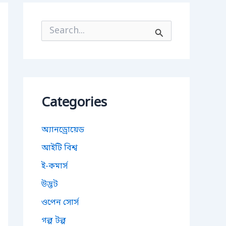
S
e
a
r
c
h
f
o
Categories
r
:
অ্যানড্রোয়েড
আইটি বিশ্ব
ই-কমার্স
উদ্ভট
ওপেন সোর্স
গল্প টল্প