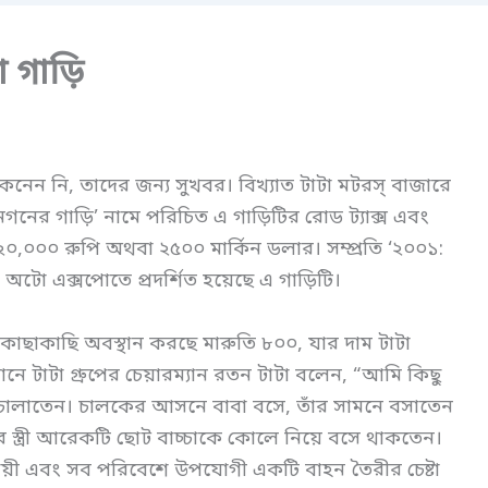
া গাড়ি
নেন নি, তাদের জন্য সুখবর। বিখ্যাত টাটা মটরস্‌ বাজারে
নগনের গাড়ি’ নামে পরিচিত এ গাড়িটির রোড ট্যাক্স এবং
১২০,০০০ রুপি অথবা ২৫০০ মার্কিন ডলার। সম্প্রতি ‘২০০১:
ী অটো এক্সপোতে প্রদর্শিত হয়েছে এ গাড়িটি।
াছাকাছি অবস্থান করছে মারুতি ৮০০, যার দাম টাটা
ষ্ঠানে টাটা গ্রুপের চেয়ারম্যান রতন টাটা বলেন, “আমি কিছু
চালাতেন। চালকের আসনে বাবা বসে, তাঁর সামনে বসাতেন
 স্ত্রী আরেকটি ছোট বাচ্চাকে কোলে নিয়ে বসে থাকতেন।
রয়ী এবং সব পরিবেশে উপযোগী একটি বাহন তৈরীর চেষ্টা