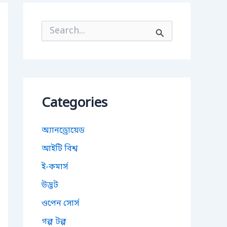
S
e
a
r
c
h
f
o
Categories
r
:
অ্যানড্রোয়েড
আইটি বিশ্ব
ই-কমার্স
উদ্ভট
ওপেন সোর্স
গল্প টল্প