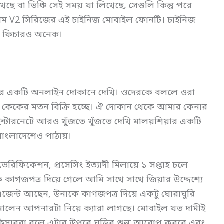
ে বা ভিঞ্চি সেই সময় যা লিখেছে, সেগুলি কিন্তু পরে
াম V2 সিরিজের এই চাইনিজ মোবাইল ফোনটি। চাইনিজ
আর ফিচারও অনেক।
কার একটি অনলাইন দোকানে দেখি। ওদেরকে বললে ওরা
 কেকের মতন বিক্রি হচ্ছে। ঐ দোকান থেকে আমার কেনার
ইন্টারনেটে আরও খুঁজতে খুঁজতে দেখি মালয়শিয়ার একটি
বাংলাদেশেও পাঠায়।
িফিকেশন, প্রসেসিং ইত্যাদী মিলায়ে ১ সপ্তাহ চলে
াগজপত্র দিয়ে গেলে আমি সাথে সাথে জিয়ার উদ্দেশ্যে
েন্ট আছেন, উনাকে কাগজপত্র দিয়ে একটু ঘোরাঘুরি
েন আপনারটা নিয়ে ক্যারা লাগছে। মোবাইল যত দামীই
 অফিসাররা বলে এটার উপরে ঘড়ির শুল্ক আরোপ করবে এবং