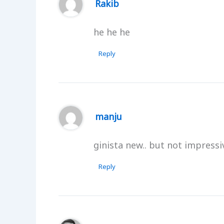
Rakib
he he he
Reply
manju
ginista new.. but not impressiv
Reply