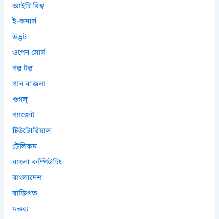
আইটি বিশ্ব
ই-কমার্স
উদ্ভট
ওপেন সোর্স
গল্প টল্প
গান বাজনা
গুগল্
গ্যাজেট
টিউটোরিয়াল
টেলিকম
বাংলা কম্পিউটিং
বাংলাদেশ
ব্যক্তিগত
মন্তব্য