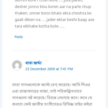
durniti kore r churi kore……jodi paren,
desher jonno kisu koren aar na parle chup
thaken. onner kono bhalo ekta cheshta ke
gaali diben na….. jader ektar beshi baap ase
tara eibhabe kotha bole……
Reply
বাবা জর্দ্দা
23 December 2009 at 7:41 PM
তারা গানগুলোকে জাস্ট রেপ্‌ করেছে। আমি শিওর
এরা রাজাকারের বাচ্চা, তাই পরিকল্পিতভাবে
গানগুলো নষ্ট করেছে। বিরক্ত লেগেছে শুনে। কবে যে
শুনবো কেউ জাতীয় সংগীতেরও রিমিক্স বাইর কইরা