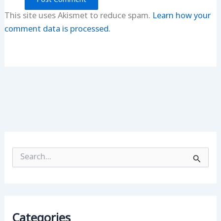
This site uses Akismet to reduce spam.
Learn how your
comment data is processed.
S
e
a
r
c
h
f
Categories
o