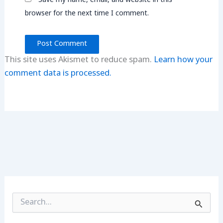
Save my name, email, and website in this
browser for the next time I comment.
This site uses Akismet to reduce spam.
Learn how your
comment data is processed.
S
e
a