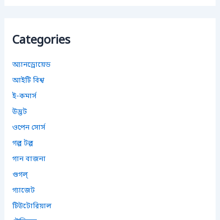
r
c
h
f
Categories
o
r
:
অ্যানড্রোয়েড
আইটি বিশ্ব
ই-কমার্স
উদ্ভট
ওপেন সোর্স
গল্প টল্প
গান বাজনা
গুগল্
গ্যাজেট
টিউটোরিয়াল