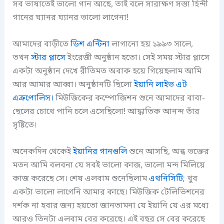
সব ভাষাতেই ভালো গান আছে, তাই বলে সারাক্ষণ সস্তা হিন্দী
গানের ঘ্যানর ঘ্যানর ভালো লাগেনা!
আমাদের বাড়ীতে
ডিশ এন্টিনা
লাগানো হয় ১৯৯৩ সালে,
তখন
স্টার প্লাসে
ইংরেজী অনুষ্ঠান হতো। সেই সময় স্টার প্লাসে
একটা অনুষ্ঠান দেখে রীতিমত অবাক হয়ে গিয়েছলাম আমি
আর আমার আব্বা। অনুষ্ঠানটি ছিলো
ইয়ানি লাইভ এট
এক্রপোলিস।
মিউজিকের কম্পোজিশন শুনে আমাদের বাবা-
ছেলের চোখে পানি চলে এসেছিলো! আদ্ধাতিক আনন্দ তাঁর
সৃষ্টিতে।
অনেকদিন থেকেই
ইয়ানির
গানগুলি
শুনে আসছি, অন্ধ ভক্তের
মতন আমি বলবনা যে সবই ভালো কাজ, ভালো মন্দ মিলিয়ে
কাজ করেছে সে। শেষ এলবাম শুনেছিলাম
এথনিসিটি;
খুব
একটা ভালো লাগেনি আমার কাছে। মিউজিক টেলিভিশনের
দর্শক না হবার জন্য হয়তো জানতামনা যে ইয়ানি যে এর মধ্যে
আরও তিনটা এলবাম বের করেছে। এই বছর সে বের করেছে