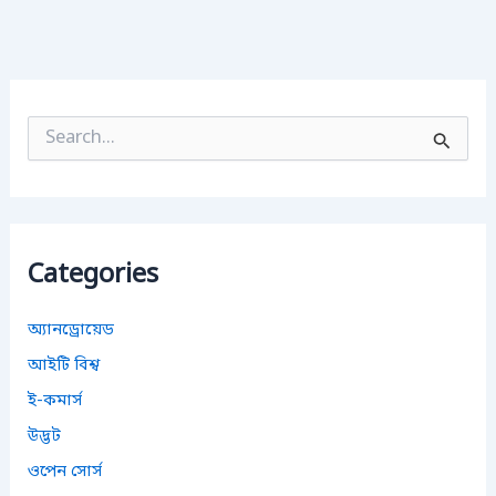
S
e
a
r
c
h
f
Categories
o
r
:
অ্যানড্রোয়েড
আইটি বিশ্ব
ই-কমার্স
উদ্ভট
ওপেন সোর্স