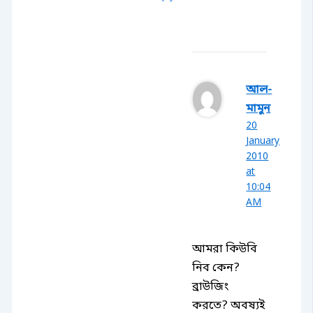
আল-
মামুন
20
January
2010
at
10:04
AM
আমরা কিউবি
নিব কেন?
ব্রাউজিং
করতে? অবষ্যই