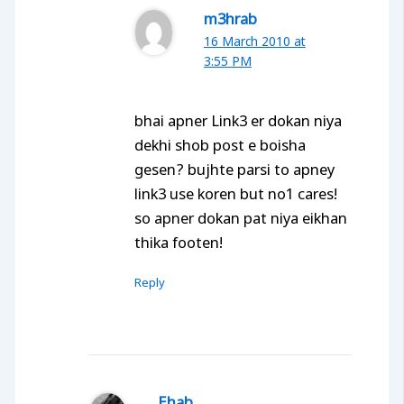
m3hrab
16 March 2010 at
3:55 PM
bhai apner Link3 er dokan niya
dekhi shob post e boisha
gesen? bujhte parsi to apney
link3 use koren but no1 cares!
so apner dokan pat niya eikhan
thika footen!
Reply