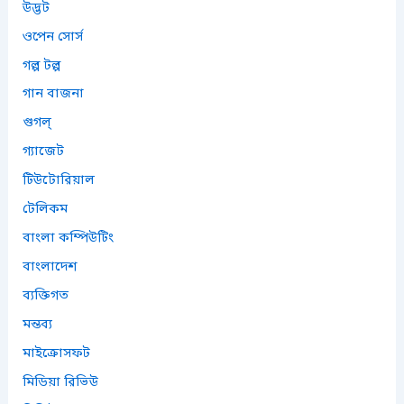
উদ্ভট
ওপেন সোর্স
গল্প টল্প
গান বাজনা
গুগল্
গ্যাজেট
টিউটোরিয়াল
টেলিকম
বাংলা কম্পিউটিং
বাংলাদেশ
ব্যক্তিগত
মন্তব্য
মাইক্রোসফট
মিডিয়া রিভিউ