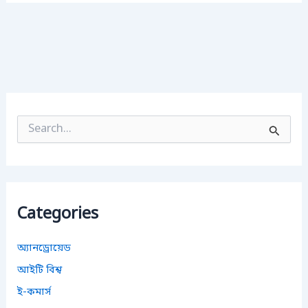
S
e
a
r
c
h
f
Categories
o
r
:
অ্যানড্রোয়েড
আইটি বিশ্ব
ই-কমার্স