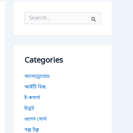
S
e
a
r
c
h
f
o
Categories
r
:
অ্যানড্রোয়েড
আইটি বিশ্ব
ই-কমার্স
উদ্ভট
ওপেন সোর্স
গল্প টল্প