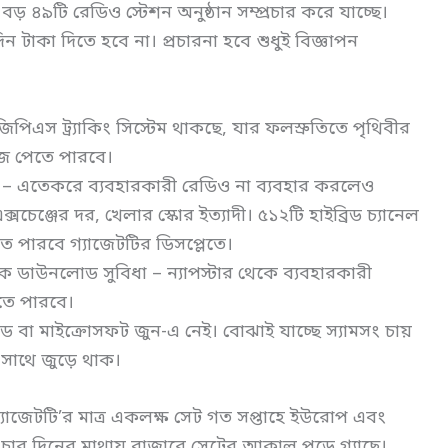
বড় ৪৯টি রেডিও স্টেশন অনুষ্ঠান সম্প্রচার করে যাচ্ছে।
ন টাকা দিতে হবে না। প্রচারনা হবে শুধুই বিজ্ঞাপন
 জিপিএস ট্র্যাকিং সিস্টেম থাকছে, যার ফলস্রুতিতে পৃথিবীর
ঁজে পেতে পারবে।
েল – এতেকরে ব্যবহারকারী রেডিও না ব্যবহার করলেও
এক্সচেঞ্জের দর, খেলার স্কোর ইত্যাদী। ৫১২টি হাইব্রিড চ্যানেল
 পারবে গ্যাজেটটির ডিসপ্লেতে।
ক ডাউনলোড সুবিধা – ন্যাপস্টার থেকে ব্যবহারকারী
তে পারবে।
পড বা মাইক্রোসফট জুন-এ নেই। বোঝাই যাচ্ছে স্যামসং চায়
 সাথে জুড়ে থাক।
 গ্যাজেটটি’র মাত্র একলক্ষ সেট গত সপ্তাহে ইউরোপ এবং
চার দিনের মাথায় বাজারে সেটের আকাল পড়ে গ্যাছে।