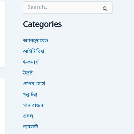
S
e
a
r
Categories
c
h
f
অ্যানড্রোয়েড
o
আইটি বিশ্ব
r
:
ই-কমার্স
উদ্ভট
ওপেন সোর্স
গল্প টল্প
গান বাজনা
গুগল্
গ্যাজেট