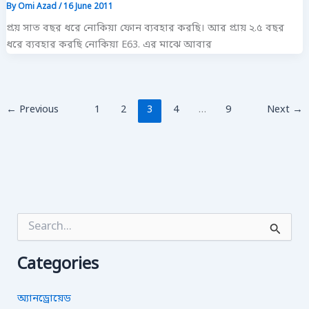
By
Omi Azad
/
16 June 2011
প্রয় সাত বছর ধরে নোকিয়া ফোন ব্যবহার করছি। আর প্রায় ২.৫ বছর
ধরে ব্যবহার করছি নোকিয়া E63. এর মাঝে আবার
←
Previous
1
2
3
4
…
9
Next
→
S
e
a
Categories
r
c
h
অ্যানড্রোয়েড
f