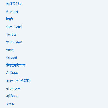
o
আইটি বিশ্ব
r
ই-কমার্স
:
উদ্ভট
ওপেন সোর্স
গল্প টল্প
গান বাজনা
গুগল্
গ্যাজেট
টিউটোরিয়াল
টেলিকম
বাংলা কম্পিউটিং
বাংলাদেশ
ব্যক্তিগত
মন্তব্য