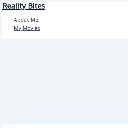
Reality Bites
Skip
to
About Me!
content
My Movies