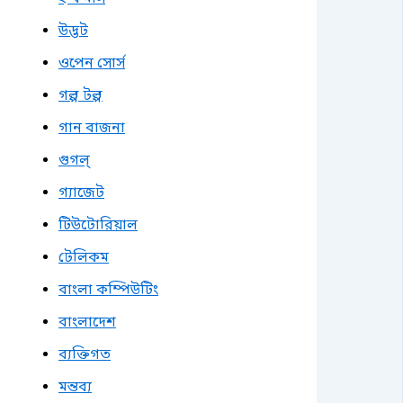
উদ্ভট
ওপেন সোর্স
গল্প টল্প
গান বাজনা
গুগল্
গ্যাজেট
টিউটোরিয়াল
টেলিকম
বাংলা কম্পিউটিং
বাংলাদেশ
ব্যক্তিগত
মন্তব্য