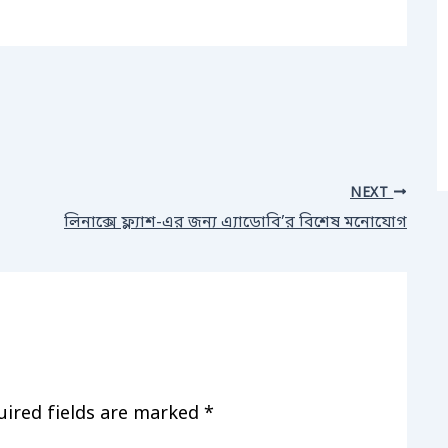
NEXT
লিনাক্সে ফ্ল্যাশ-এর জন্য এ্যাডোবি’র বিশেষ মনোযোগ
uired fields are marked
*