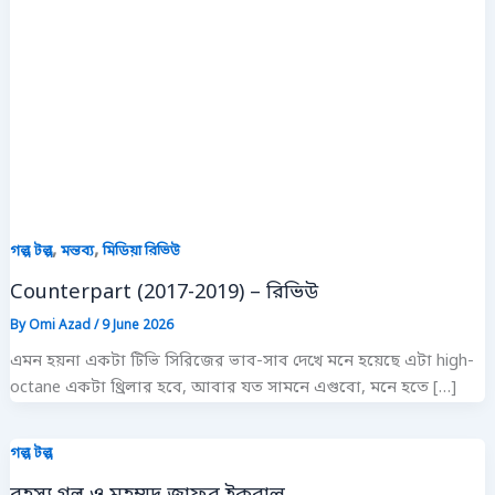
,
,
গল্প টল্প
মন্তব্য
মিডিয়া রিভিউ
Counterpart (2017-2019) – রিভিউ
By
Omi Azad
/
9 June 2026
এমন হয়না একটা টিভি সিরিজের ভাব-সাব দেখে মনে হয়েছে এটা high-
octane একটা থ্রিলার হবে, আবার যত সামনে এগুবো, মনে হতে […]
গল্প টল্প
রহস্য গল্প ও মুহম্মদ জাফর ইকবাল