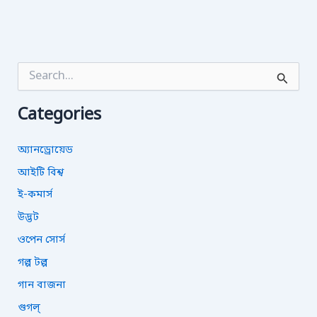
S
e
a
Categories
r
c
h
অ্যানড্রোয়েড
f
o
আইটি বিশ্ব
r
ই-কমার্স
:
উদ্ভট
ওপেন সোর্স
গল্প টল্প
গান বাজনা
গুগল্